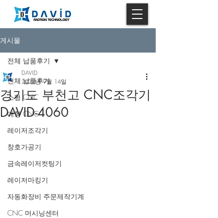
게시물
전체 납품후기
DAVID
전체 납품후기
2022년 9월 14일
경기도 부천고 CNC조각기
소형 CNC
DAVID-4060
대형 CNC
레이저조각기
창호가공기
금속레이저컷팅기
레이저마킹기
자동화장비 주문제작기계
CNC 머시닝센터