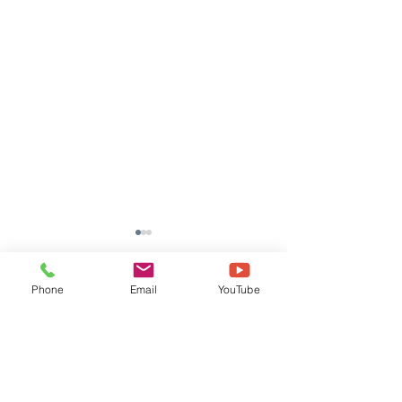
Phone
Email
YouTube
댓글
댓글을 입력하세요.
[TOOLI 46H] (주)*S 납품
[TOOLI 23H]
후기
(KAIST) 납품후기