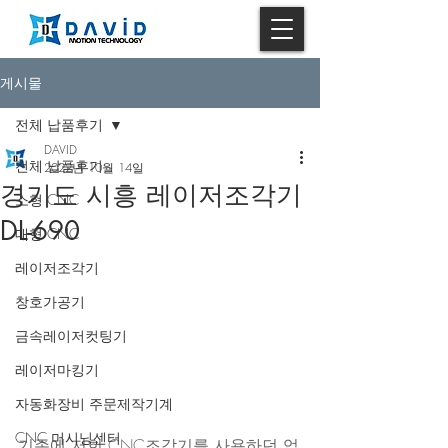
게시물
전체 납품후기
DAVID
전체 납품후기
2022년 10월 14일
경기도 시흥 레이저조각기
소형 CNC
DL-690
대형 CNC
레이저조각기
창호가공기
금속레이저컷팅기
레이저마킹기
자동화장비 주문제작기계
CNC 머시닝센터
기존에 저희 CNC조각기를 사용하던 업