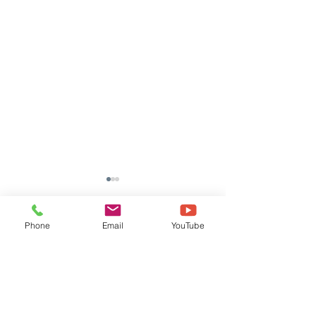
Phone
Email
YouTube
댓글
댓글을 입력하세요.
[NOVA51-100W] 한국외
[BOLT PRO 32
국어대학교 납품후기
납품후기