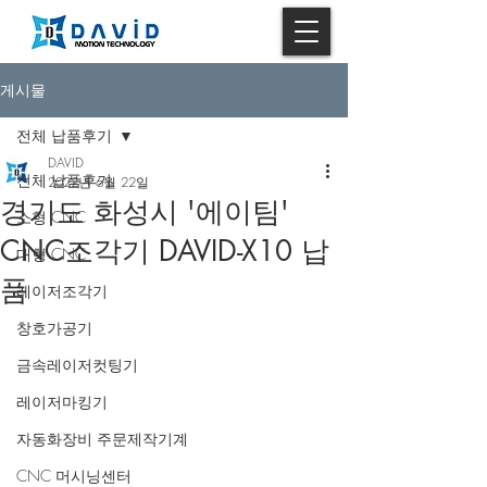
게시물
전체 납품후기
DAVID
전체 납품후기
2022년 6월 22일
경기도 화성시 '에이팀'
소형 CNC
CNC조각기 DAVID-X10 납
대형 CNC
품
레이저조각기
창호가공기
금속레이저컷팅기
레이저마킹기
자동화장비 주문제작기계
CNC 머시닝센터