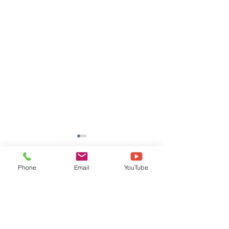
Phone
Email
YouTube
댓글
댓글을 입력하세요.
[TOOLI 46H] (주)*S 납품
[TOOLI 23H]