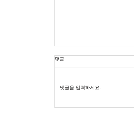
댓글
댓글을 입력하세요.
[TOOLI 34H 개조형] (주)케
*******트 납품후기