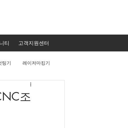
니티
고객지원센터
컷팅기
레이저마킹기
CNC조