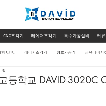
CNC조각기
레이저조각기
특수가공설비
커뮤
대형 CNC
레이저조각기
창호가공기
금속레이저
 1일
CNC 머시닝센터
등학교 DAVID-3020C 