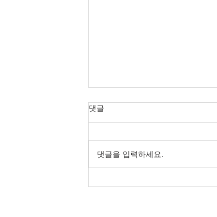
댓글
댓글을 입력하세요.
[TOOLI 34H 개조형] (주)케
*******트 납품후기