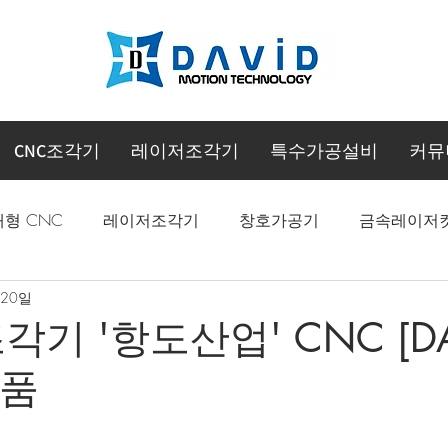
CNC조각기
레이저조각기
특수가공설비
커뮤
대형 CNC
레이저조각기
창호가공기
금속레이저
 20일
CNC 머시닝센터
기 '항도산업' CNC [DA
납품