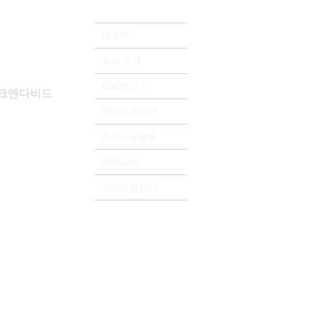
HOME
회사 소개
CNC조각기
드테크앤다비드
레이저조각기
특수가공설비
커뮤니티
고객지원센터