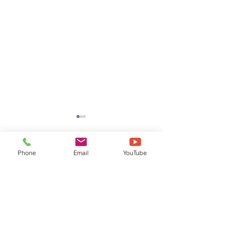
Phone
Email
YouTube
댓글
댓글을 입력하세요.
[TOOLI 46H] (주)*S 납품
[TOOLI 23H]
후기
(KAIST) 납품후기