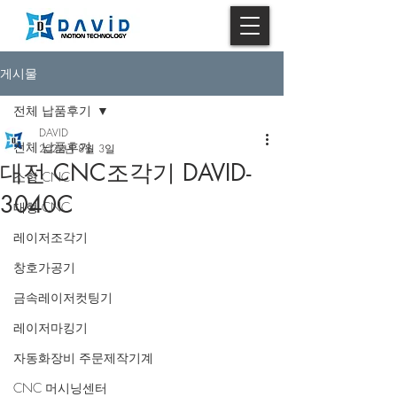
게시물
전체 납품후기
DAVID
전체 납품후기
2022년 8월 3일
대전 CNC조각기 DAVID-
소형 CNC
3040C
대형 CNC
레이저조각기
창호가공기
금속레이저컷팅기
레이저마킹기
자동화장비 주문제작기계
CNC 머시닝센터