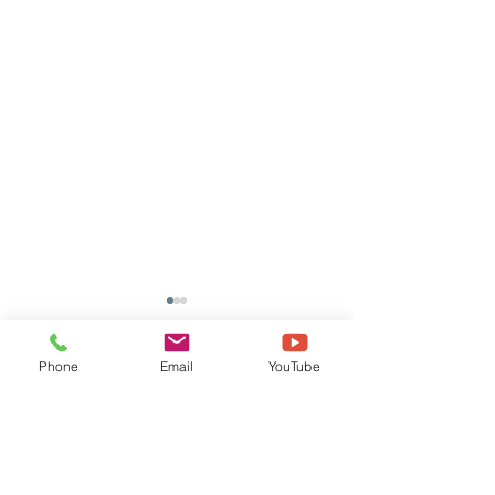
Phone
Email
YouTube
댓글
댓글을 입력하세요.
[NOVA51-100W] 한국외
[BOLT PRO 32