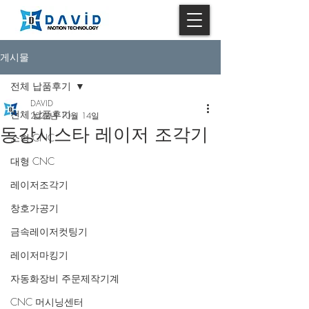
게시물
전체 납품후기
DAVID
전체 납품후기
2022년 10월 14일
동강시스타 레이저 조각기
소형 CNC
대형 CNC
레이저조각기
창호가공기
금속레이저컷팅기
레이저마킹기
자동화장비 주문제작기계
CNC 머시닝센터