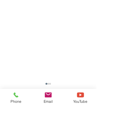
Phone
Email
YouTube
댓글
댓글을 입력하세요.
[TOOLI 46H] (주)*S 납품
[TOOLI 23H]