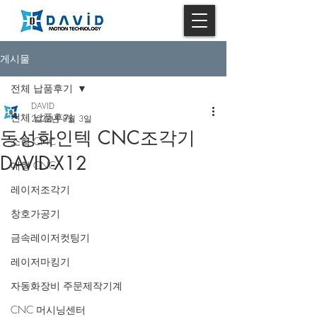
게시물
전체 납품후기
DAVID
전체 납품후기
2022년 8월 3일
동성화인텍 CNC조각기
소형 CNC
DAVID-X12
대형 CNC
레이저조각기
창호가공기
금속레이저컷팅기
레이저마킹기
자동화장비 주문제작기계
CNC 머시닝센터