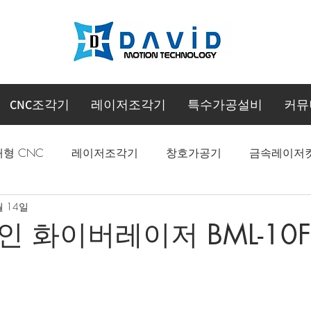
CNC조각기
레이저조각기
특수가공설비
커뮤
대형 CNC
레이저조각기
창호가공기
금속레이저
월 14일
CNC 머시닝센터
 화이버레이저 BML-10F