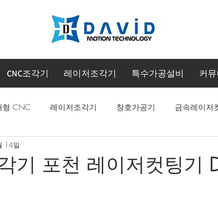
CNC조각기
레이저조각기
특수가공설비
커뮤
대형 CNC
레이저조각기
창호가공기
금속레이저
월 14일
CNC 머시닝센터
기 포천 레이저컷팅기 DC