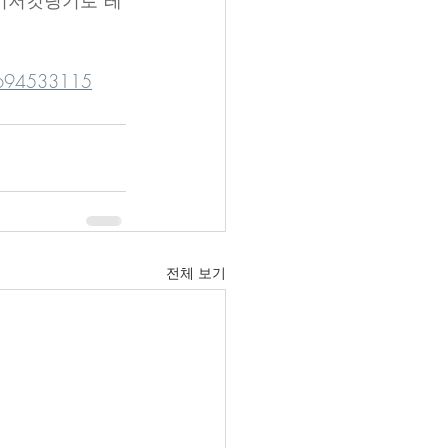
레이저컷팅기로 레
20694533115
전체 보기