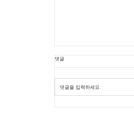
댓글
댓글을 입력하세요.
[NOVA35-130W] 대구***대
납품후기