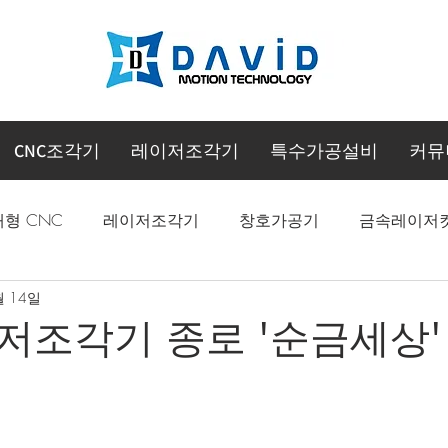
CNC조각기
레이저조각기
특수가공설비
커뮤
대형 CNC
레이저조각기
창호가공기
금속레이저
월 14일
CNC 머시닝센터
저조각기 종로 '순금세상'