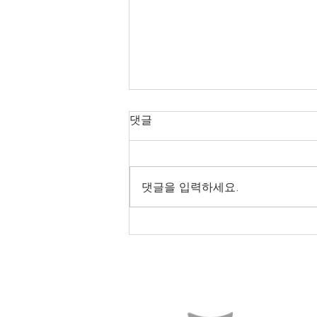
댓글
댓글을 입력하세요.
[NOVA35-130W] 대구***대
납품후기