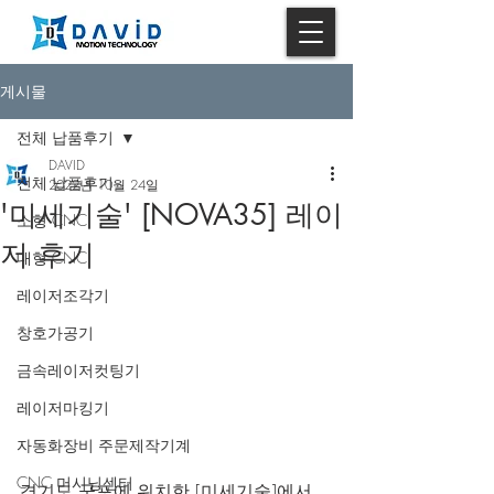
게시물
전체 납품후기
DAVID
전체 납품후기
2022년 10월 24일
'미세기술' [NOVA35] 레이
소형 CNC
저 후기
대형 CNC
레이저조각기
창호가공기
금속레이저컷팅기
레이저마킹기
자동화장비 주문제작기계
CNC 머시닝센터
경기도 군포에 위치한 [미세기술]에서  