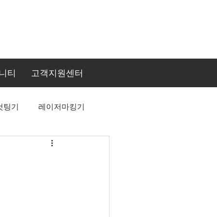
니티
고객지원센터
컷팅기
레이저마킹기