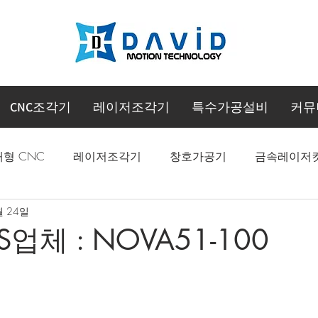
CNC조각기
레이저조각기
특수가공설비
커뮤
대형 CNC
레이저조각기
창호가공기
금속레이저
월 24일
CNC 머시닝센터
S업체 : NOVA51-100