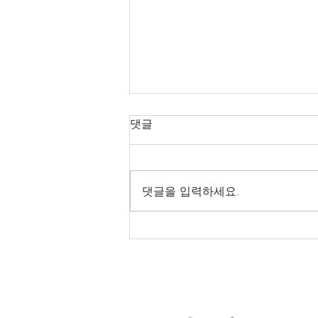
댓글
댓글을 입력하세요.
[NOVA35-130W] 대구***대
납품후기