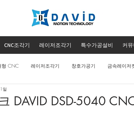
CNC조각기
레이저조각기
특수가공설비
커뮤
대형 CNC
레이저조각기
창호가공기
금속레이저
 1일
CNC 머시닝센터
DAVID DSD-5040 C