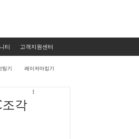
니티
고객지원센터
컷팅기
레이저마킹기
NC조각