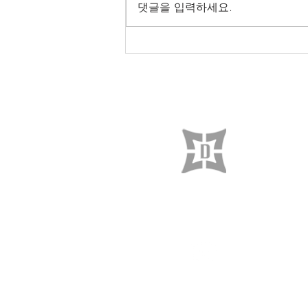
댓글을 입력하세요.
[TOOLI 34H 개조형] (주)케
*******트 납품후기
C
​보드테크앤다비드
DAVID
MOTION
TECHNOLOGY