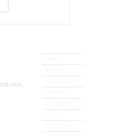
OLI 23H] 카이스트(KAIST)
후기
HOME
회사 소개
CNC조각기
드테크앤다비드
레이저조각기
특수가공설비
커뮤니티
고객지원센터