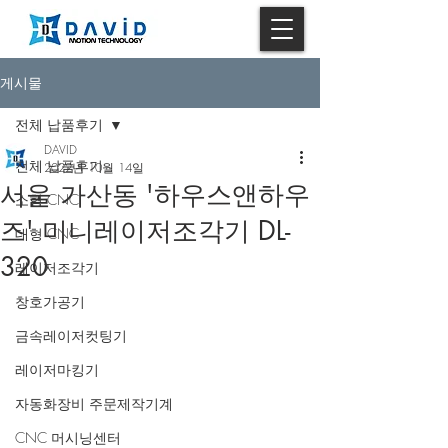
게시물
전체 납품후기
DAVID
전체 납품후기
2022년 10월 14일
서울 가산동 '하우스앤하우
소형 CNC
즈' 미니레이저조각기 DL-
대형 CNC
320
레이저조각기
창호가공기
금속레이저컷팅기
레이저마킹기
자동화장비 주문제작기계
CNC 머시닝센터