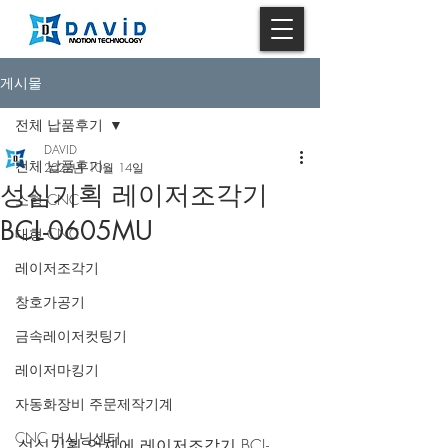
게시물
전체 납품후기
DAVID
전체 납품후기
2022년 10월 14일
성심기획 레이저조각기
소형 CNC
BCL-0605MU
대형 CNC
레이저조각기
창호가공기
금속레이저컷팅기
레이저마킹기
자동화장비 주문제작기계
CNC 머시닝센터
성심기획 업체에 레이저조각기 BCL-