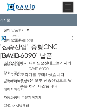
게시물
전체 납품후기
DAVID
전체 납품후기
2022년 6월 30일
'신승산업' 중형CNC
소형 CNC
[DAVID-6090] 납품
대형 CNC
신승산업에서 다비드모션테크놀러지의 
레이저조각기
DAVID-6090
창호가공기
CNC조각기를 구매하셨습니다.
가을하늘이 높은 오후 신승산업으로 납
금속레이저컷팅기
품을 하러 나갔습니다
레이저마킹기
자동화장비 주문제작기계
CNC 머시닝센터