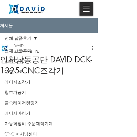
게시물
전체 납품후기
DAVID
전체 납품후기
2022년 9월 1일
인천남동공단 DAVID DCK-
소형 CNC
1325 CNC조각기
대형 CNC
레이저조각기
창호가공기
금속레이저컷팅기
레이저마킹기
자동화장비 주문제작기계
CNC 머시닝센터