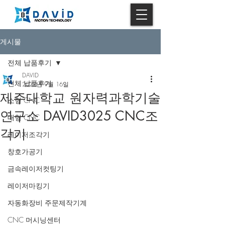
게시물
전체 납품후기
DAVID
전체 납품후기
2022년 9월 16일
제주대학교 원자력과학기술
소형 CNC
연구소 DAVID3025 CNC조
대형 CNC
각기
레이저조각기
창호가공기
금속레이저컷팅기
레이저마킹기
자동화장비 주문제작기계
CNC 머시닝센터