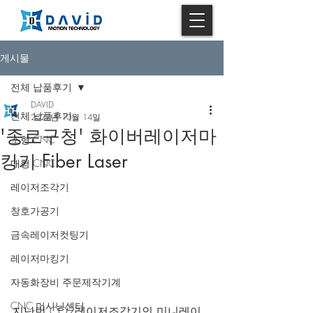
게시물
전체 납품후기
DAVID
전체 납품후기
2022년 10월 14일
'종로구청' 화이버레이저마
소형 CNC
킹기 Fiber Laser
대형 CNC
레이저조각기
창호가공기
금속레이저컷팅기
레이저마킹기
자동화장비 주문제작기계
CNC 머시닝센터
지난번 CO2레이저조각기인 미니레이