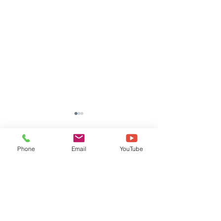
Phone
Email
YouTube
댓글
댓글을 입력하세요.
세진엠에스 화이버레이저
레이저각인 화
각인기 BML-10FT
BML-10FT