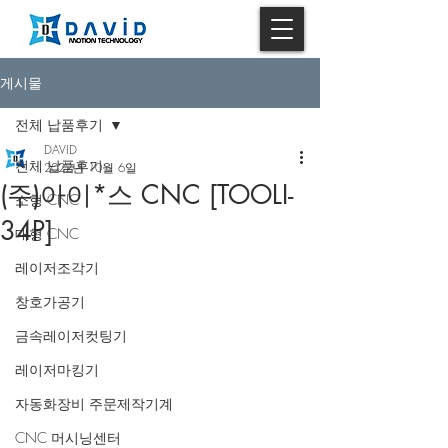
게시물
전체 납품후기
DAVID
전체 납품후기
2022년 10월 6일
(주)아이*스 CNC [TOOLI-
소형 CNC
34P]
대형 CNC
레이저조각기
창호가공기
금속레이저컷팅기
레이저마킹기
자동화장비 주문제작기계
CNC 머시닝센터