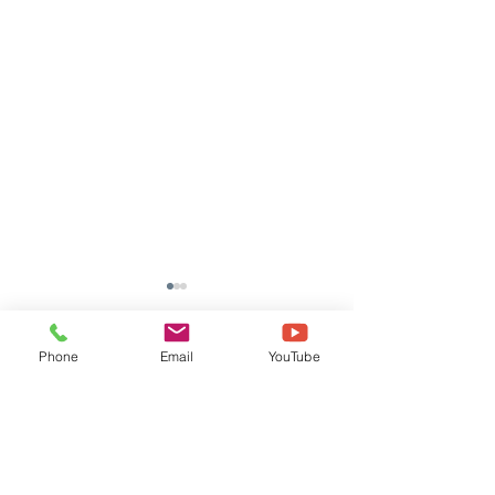
Phone
Email
YouTube
댓글
댓글을 입력하세요.
[TOOLI 46H] (주)*S 납품
[TOOLI 23H]
후기
(KAIST) 납품후기