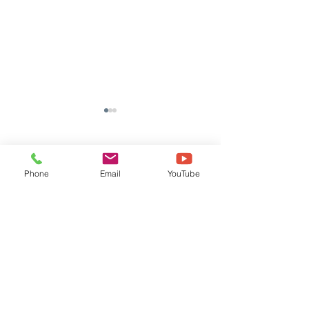
댓글
Phone
Email
YouTube
댓글을 입력하세요.
[TOOLI 46H] (주)*S 납품
[TOOLI 23H]
후기
(KAIST) 납품후기
​보드테크앤다비드
DAVID
MOTION