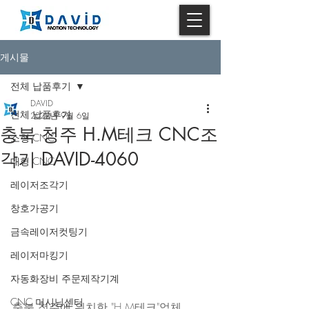
게시물
전체 납품후기
DAVID
전체 납품후기
2022년 9월 6일
충북 청주 H.M테크 CNC조
소형 CNC
각기 DAVID-4060
대형 CNC
레이저조각기
창호가공기
금속레이저컷팅기
레이저마킹기
자동화장비 주문제작기계
CNC 머시닝센터
충북 청주에 위치한 "H.M테크"업체 