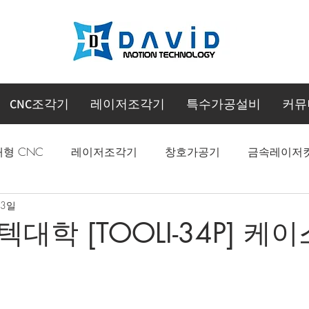
CNC조각기
레이저조각기
특수가공설비
커뮤
대형 CNC
레이저조각기
창호가공기
금속레이저
 3일
CNC 머시닝센터
학 [TOOLI-34P] 케이