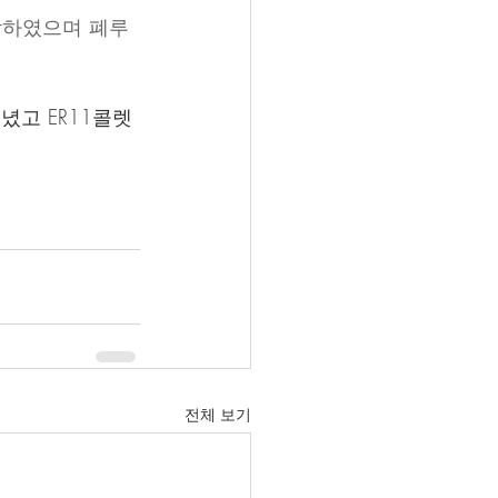
장착하였으며 폐루
녔고 ER11콜렛
전체 보기