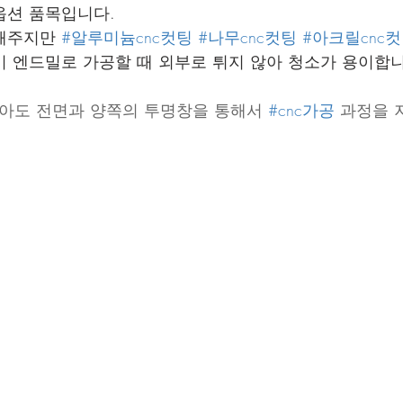
옵션 품목입니다.
해주지만 
#알루미늄cnc컷팅
#나무cnc컷팅
#아크릴cnc
 엔드밀로 가공할 때 외부로 튀지 않아 청소가 용이합니
놓아도 전면과 양쪽의 투명창을 통해서 
#cnc가공
 과정을 