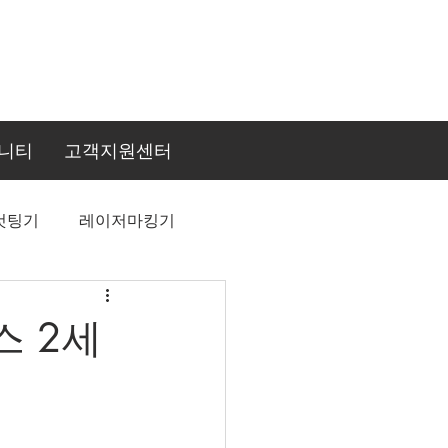
니티
고객지원센터
컷팅기
레이저마킹기
스 2세