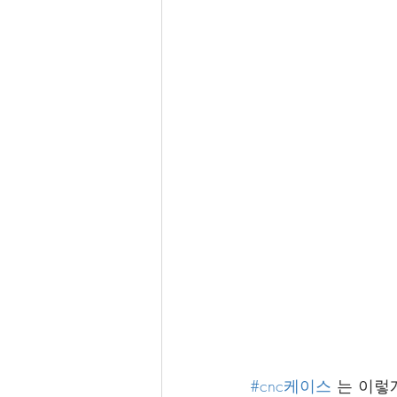
#cnc케이스
 는 이