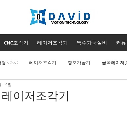
CNC조각기
레이저조각기
특수가공설비
커뮤
대형 CNC
레이저조각기
창호가공기
금속레이저
월 14일
CNC 머시닝센터
 레이저조각기