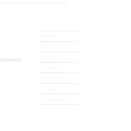
LT PRO 32](주)오*컷 납품
HOME
회사 소개
CNC조각기
드테크앤다비드
레이저조각기
특수가공설비
커뮤니티
고객지원센터