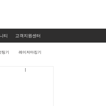
니티
고객지원센터
컷팅기
레이저마킹기