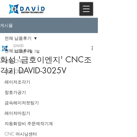
게시물
전체 납품후기
DAVID
전체 납품후기
2022년 8월 3일
화성 '금호이엔지' CNC조
소형 CNC
각기 DAVID-3025V
대형 CNC
레이저조각기
창호가공기
금속레이저컷팅기
레이저마킹기
자동화장비 주문제작기계
CNC 머시닝센터