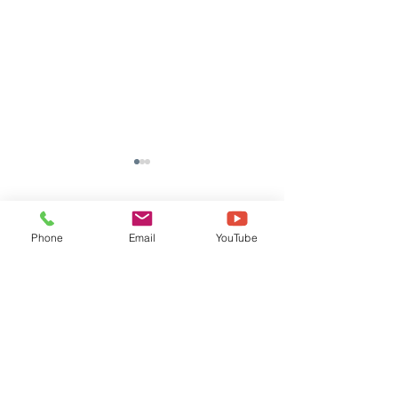
댓글
Phone
Email
YouTube
댓글을 입력하세요.
[TOOLI 46H] (주)*S 납품
[TOOLI 23H]
후기
(KAIST) 납품후기
​보드테크앤다비드
DAVID