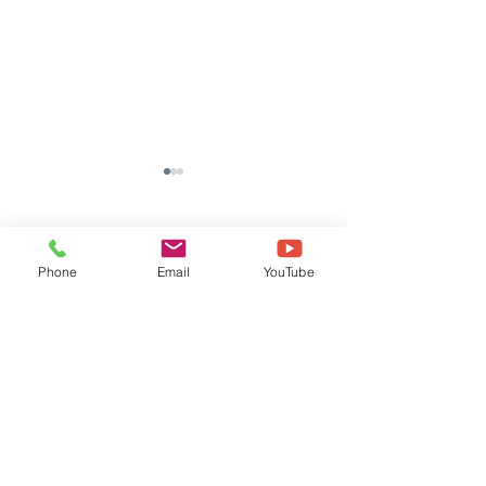
댓글
Phone
Email
YouTube
댓글을 입력하세요.
[TOOLI 46H] (주)*S 납품
[TOOLI 23H]
후기
(KAIST) 납품후기
​보드테크앤다비드
DAVID
MOTION