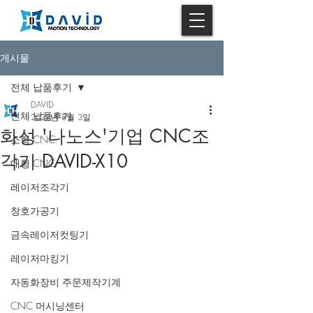
게시물
전체 납품후기
DAVID
전체 납품후기
2022년 8월 3일
화성 '나노스'기업 CNC조
소형 CNC
각기 DAVID-X10
대형 CNC
레이저조각기
창호가공기
금속레이저컷팅기
레이저마킹기
자동화장비 주문제작기계
CNC 머시닝센터