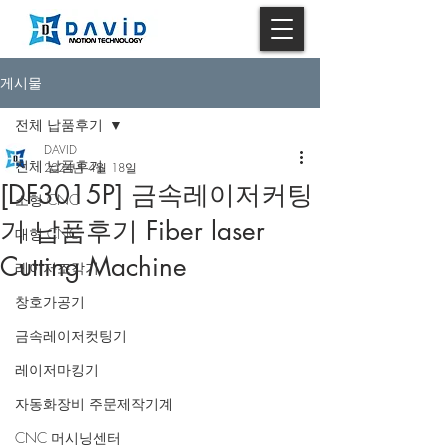
게시물
전체 납품후기
DAVID
전체 납품후기
2024년 4월 18일
[DF3015P] 금속레이저커팅
소형 CNC
기 납품후기 Fiber laser
대형 CNC
Cutting Machine
레이저조각기
창호가공기
금속레이저컷팅기
레이저마킹기
자동화장비 주문제작기계
CNC 머시닝센터