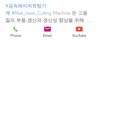
#금속레이저컷팅기
계
#fiber_Laser_Cutting
 Machine 은 고품
질의 부품 생산과 생산성 향상을 위해 
널리 사용되고 있으며 자동차 부품, 선
박 부품, 항공우주 부품, 건축 자재 등 
Phone
Email
YouTube
다양한 산업 분야에서 사용되는 금속 부
품을 생산할 수 있는 기계입니다.
금속레이저컷팅기
최근 게시물
전체 보기