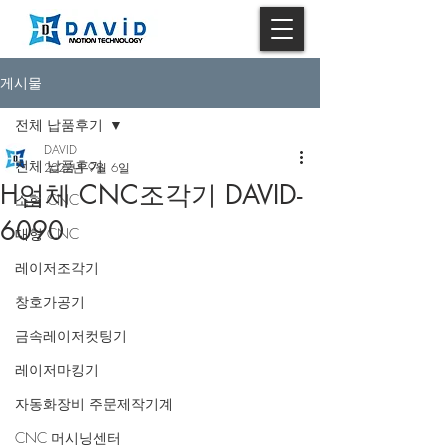
게시물
전체 납품후기
DAVID
전체 납품후기
2022년 9월 6일
H업체 CNC조각기 DAVID-
소형 CNC
6090
대형 CNC
레이저조각기
창호가공기
금속레이저컷팅기
레이저마킹기
자동화장비 주문제작기계
CNC 머시닝센터