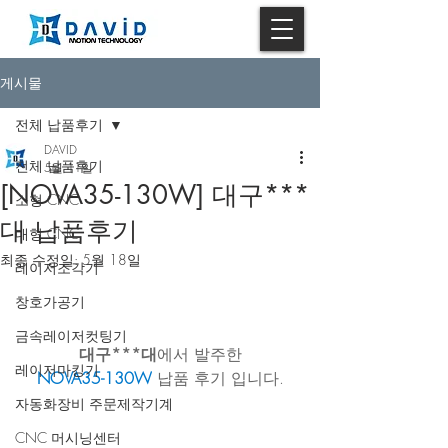
게시물
전체 납품후기
DAVID
전체 납품후기
5월 11일
[NOVA35-130W] 대구***
소형 CNC
대 납품후기
대형 CNC
최종 수정일:
5월 18일
레이저조각기
창호가공기
금속레이저컷팅기
대구***대
에서 발주한
레이저마킹기
NOVA35-130W
 납품 후기 입니다.
자동화장비 주문제작기계
CNC 머시닝센터