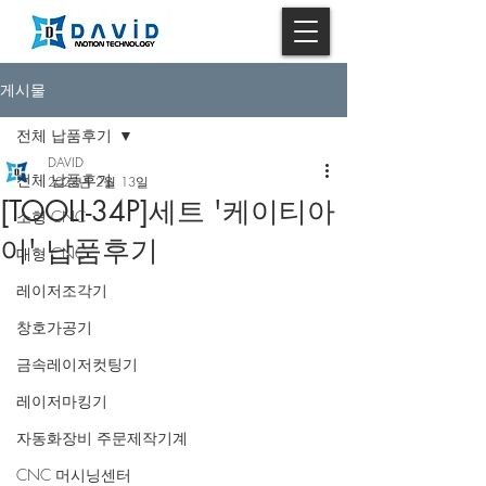
게시물
전체 납품후기
DAVID
전체 납품후기
2023년 2월 13일
[TOOLI-34P]세트 '케이티아
소형 CNC
이' 납품후기
대형 CNC
레이저조각기
창호가공기
금속레이저컷팅기
레이저마킹기
자동화장비 주문제작기계
CNC 머시닝센터