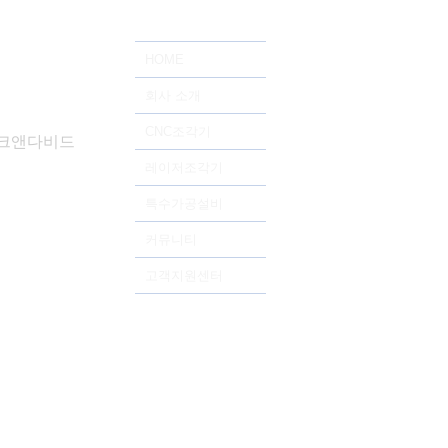
HOME
회사 소개
CNC조각기
드테크앤다비드
레이저조각기
특수가공설비
커뮤니티
고객지원센터