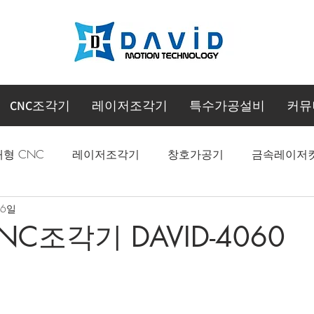
CNC조각기
레이저조각기
특수가공설비
커뮤
대형 CNC
레이저조각기
창호가공기
금속레이저
 6일
CNC 머시닝센터
NC조각기 DAVID-4060