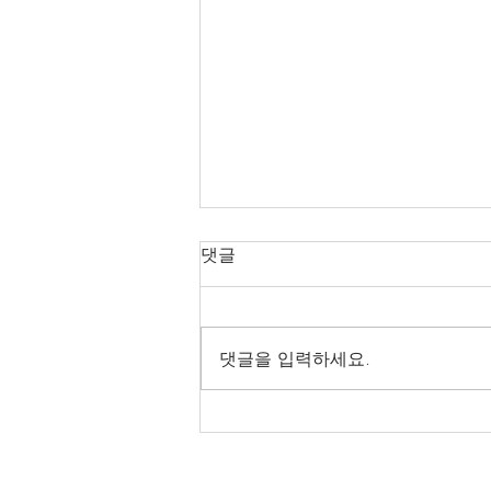
댓글
댓글을 입력하세요.
[TOOLI 34H 개조형] (주)케
*******트 납품후기