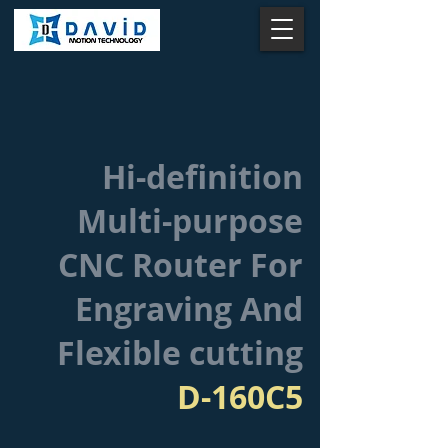
Hi-definition
Multi-purpose
CNC Router For
Engraving And
Flexible cutting
D-160C5