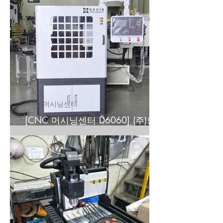
CNC 머시닝센터
[CNC 머시닝센터 D6060] (주)한
**본 납품후기