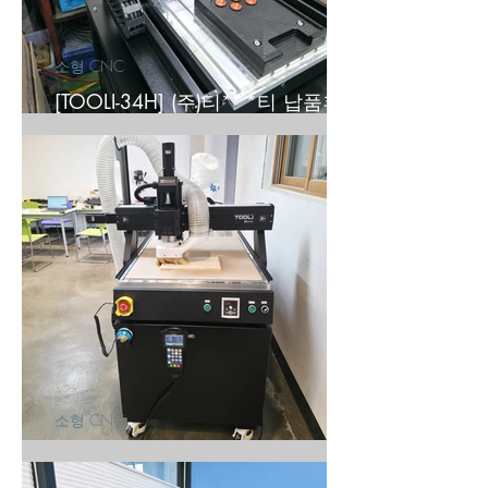
소형 CNC
[TOOLI-34H] (주)티***티 납품후
기
소형 CNC
[TOOLI69] 광덕고등학교 납품후기