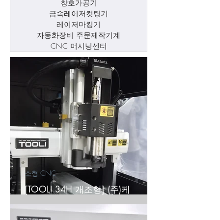
창호가공기
금속레이저컷팅기
레이저마킹기
자동화장비 주문제작기계
CNC 머시닝센터
소형 CNC
[TOOLI 34H 개조형] (주)케
*******트 납품후기