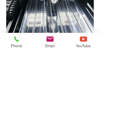
소형 CNC
[TOOLI-46H] (주)티**이 납품후기
Phone
Email
YouTube
레이저조각기
[NOVA35-130W] 대구***대 납품
후기