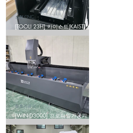
소형 CNC
[TOOLI 23H] 카이스트(KAIST) 납품
후기
창호가공기
[WIN-D3000] 프로파일가공기 (주)
미**업 납품후기